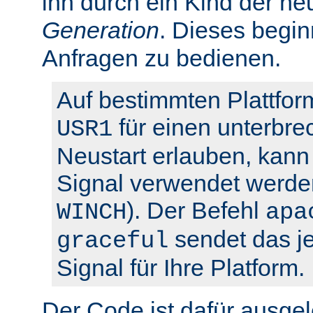
ihn durch ein Kind der ne
Generation
. Dieses begin
Anfragen zu bedienen.
Auf bestimmten Plattfor
für einen unterbre
USR1
Neustart erlauben, kann 
Signal verwendet werden
). Der Befehl
WINCH
apa
sendet das je
graceful
Signal für Ihre Platform.
Der Code ist dafür ausgel