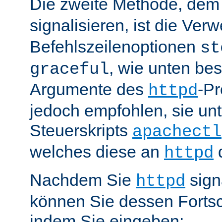
Die zweite Methode, de
signalisieren, ist die Ve
Befehlszeilenoptionen
st
, wie unten be
graceful
Argumente des
-P
httpd
jedoch empfohlen, sie u
Steuerskripts
apachectl
welches diese an
d
httpd
Nachdem Sie
sign
httpd
können Sie dessen Fortsc
indem Sie eingeben: